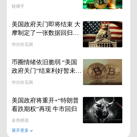
飙？
链捕手
美国政府关门即将结束 大
摩制定了一张数据回归时
间表
华尔街见闻
币圈情绪依旧脆弱 “美国
政府关门”结束利好暂未引
发加密市场明显反弹
华尔街见闻
美国政府将重开+“特朗普
看跌期权”再现 牛市回归
金色精选
展开更多