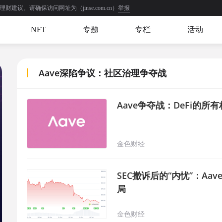
举报
。请确保访问网址为（jinse.com.cn）
NFT
专题
专栏
活动
Aave深陷争议：社区治理争夺战
Aave争夺战：DeFi的所
金色财经
SEC撤诉后的“内忧”：A
局
金色财经