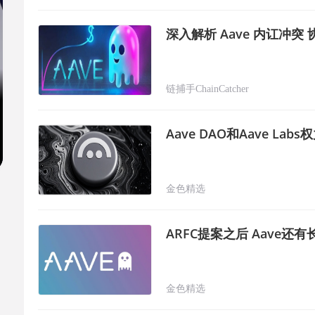
深入解析 Aave 内讧冲
链捕手ChainCatcher
Aave DAO和Aave L
金色精选
ARFC提案之后 Aave还
金色精选