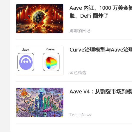
Aave 内讧、1000 万美金
脸、DeFi 圈炸了
娜娜的日记
Curve治理模型与Aave
金色精选
Aave V4：从割裂市场到
TechubNews