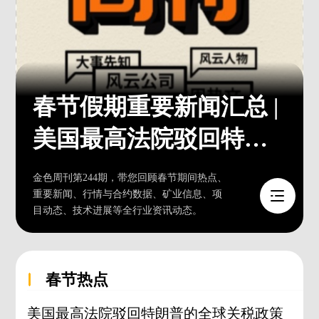
春节假期重要新闻汇总 |
美国最高法院驳回特朗
普关税政策
金色周刊第244期，带您回顾春节期间热点、
重要新闻、行情与合约数据、矿业信息、项
目动态、技术进展等全行业资讯动态。
春节热点
美国最高法院驳回特朗普的全球关税政策