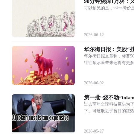
90分钟烧掉1万块：又
可以预见的是，token
2026-06-12
华尔街日报：美股“挂
华尔街日报文章称，标普5
往往预示着未来还将有更
2026-06-02
第一批“烧不动”tok
过去两年全球科技巨头为了
下。可这股近乎盲目的狂
2026-05-27