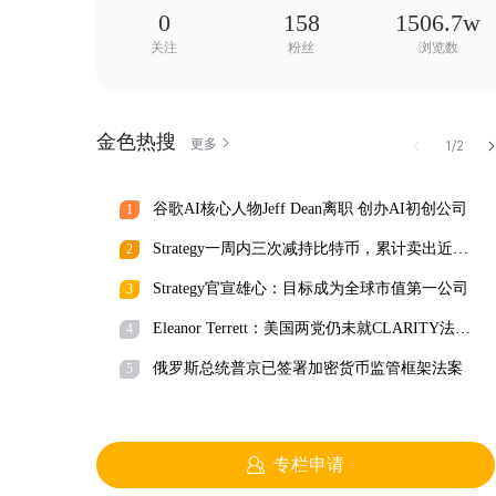
0
158
1506.7w
关注
粉丝
浏览数
金色热搜
更多
1/2
谷歌AI核心人物Jeff Dean离职 创办AI初创公司
1
Strategy一周内三次减持比特币，累计卖出近
2
3000枚
Strategy官宣雄心：目标成为全球市值第一公司
3
Eleanor Terrett：美国两党仍未就CLARITY法案
4
达成协议
俄罗斯总统普京已签署加密货币监管框架法案
5
专栏申请