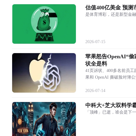
估值400亿美金 预
是体育博彩，还是新型金
2026-07-15
苹果怒告OpenAI“
状全是料
41页诉状、400多名前员
果和 OpenAI 撕破脸对簿
2026-07-14
中科大+芝大双料学
「顶峰」已逝，谁会是下