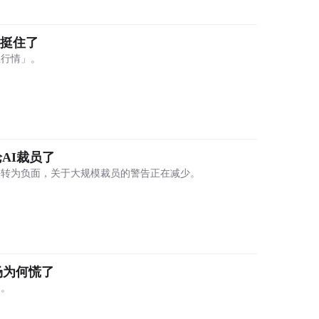
币挺住了
立行情」。
论AI裁员了
法转为负面，关于大规模裁员的警告正在减少。
市场为何慌了
了。