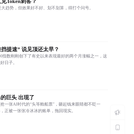
见Token刺客？
降价是大趋势，但效果好不好、划不划算，得打个问号。
挡提速” 说见顶还太早？
00指数刚刚创下了有史以来表现最好的两个月涨幅之一，这
多好日子。
en的巨头 出现了
抢一张AI时代的“头等舱船票”，砸起钱来眼睛都不眨一
热，正被一张张冷冰冰的账单，拖回现实。
金色财经APP
iOS & Android