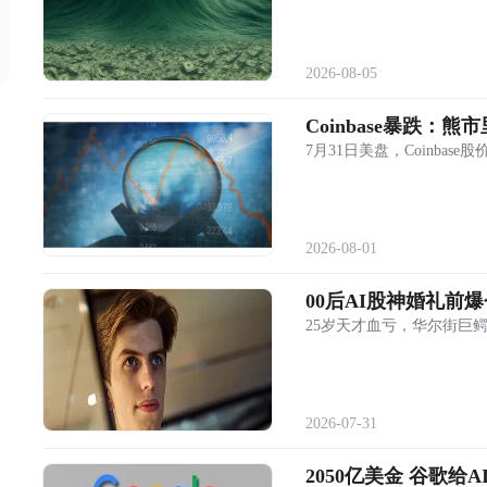
2026-08-05
​Coinbase暴跌：
7月31日美盘，Coinbas
Anthropic确认正在为Claude组建内部芯片团队
1
DeepSeek拟上调API服务定价
2
2026-08-01
Strategy将为员工子女特朗普账户每年供款250
3
00后AI股神婚礼
美元
纽约梅隆银行与Galaxy达成合作，将推出加密
4
25岁天才血亏，华尔街巨
货币质押服务
SpaceX二季度未出售比特币，仍持有1.87万枚
5
BTC
2026-07-31
2050亿美金 谷歌给