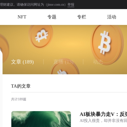
举报
。请确保访问网址为（jinse.com.cn）
NFT
专题
专栏
活动
文章
(189)
直播
(13)
动态
TA的文章
共计189篇
AI板块暴力走V：反
AI投入很贵，却并非没有