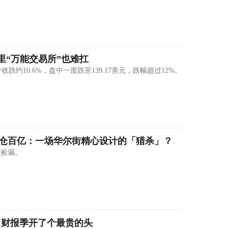
Strategy官宣雄心：目标成为全球市值第一公司
Eleanor Terrett：美国两党仍未就CLARITY法案达成协议
俄罗斯总统普京已签署加密货币监管框架法案
熊市里“万能交易所”也难扛
Anthropic确认正在为Claude组建内部芯片团队
e股价收跌约10.6%，盘中一度跌至139.17美元，跌幅超过12%。
DeepSeek拟上调API服务定价
Strategy将为员工子女特朗普账户每年供款250美元
纽约梅隆银行与Galaxy达成合作，将推出加密货币质押服务
前爆仓百亿：一场华尔街精心设计的「猎杀」？
SpaceX二季度未出售比特币，仍持有1.87万枚BTC
鳄捡漏。
AI财报季开了个最贵的头