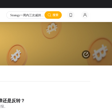
Strategy一周内三次减持比特币，累计卖出近3000枚
Strategy官宣雄心：目标成为全球市值第一公司
Eleanor Terrett：美国两党仍未就CLARITY法案达成协议
俄罗斯总统普京已签署加密货币监管框架法案
Anthropic确认正在为Claude组建内部芯片团队
DeepSeek拟上调API服务定价
Strategy将为员工子女特朗普账户每年供款250美元
纽约梅隆银行与Galaxy达成合作，将推出加密货币质押服务
SpaceX二季度未出售比特币，仍持有1.87万枚BTC
谷歌AI核心人物Jeff Dean离职 创办AI初创公司
弹还是反转？
Strategy一周内三次减持比特币，累计卖出近3000枚
回报。