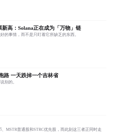
票新高：Solana正在成为「万物」链
已经做好的事情，而不是只盯着它所缺乏的东西。
跑路 一天跌掉一个吉林省
再说别的。
比特币、MSTR普通股和STRC优先股，而此刻这三者正同时走