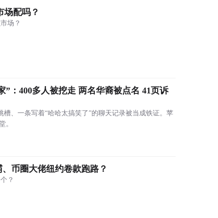
测市场配吗？
融市场？
偷家”：400多人被挖走 两名华裔被点名 41页诉
工跳槽、一条写着“哈哈太搞笑了”的聊天记录被当成铁证。苹
公堂。
霸、币圈大佬纽约卷款跑路？
一个？