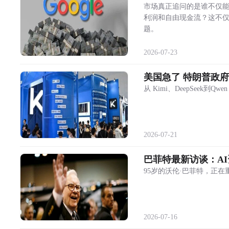
市场真正追问的是谁不仅能
利润和自由现金流？这不仅
题。
2026-07-23
美国急了 特朗普政府
从 Kimi、DeepSeek
2026-07-21
巴菲特最新访谈：A
95岁的沃伦·巴菲特，正
2026-07-16