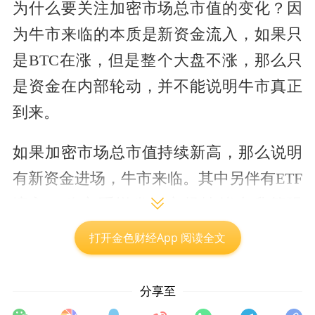
为什么要关注加密市场总市值的变化？因
为牛市来临的本质是新资金流入，如果只
是BTC在涨，但是整个大盘不涨，那么只
是资金在内部轮动，并不能说明牛市真正
到来。
如果加密市场总市值持续新高，那么说明
有新资金进场，牛市来临。其中另伴有ETF
流入、稳定币增发、市场情绪上升等现
象。如果总市值横盘不动，说明市场处于
打开金色财经App 阅读全文
存量博弈阶段，一般会有板块轮动快、山
寨持续性差等特点。如果总市值下跌，那
分享至
么意味着资金离场，投资者风险偏好降