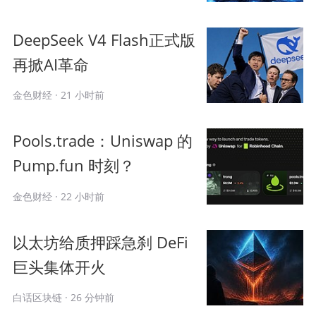
BTC市占率是整个加密市场最核心的指标
之一，即BTC占据整个加密市场资金的多
DeepSeek V4 Flash正式版
少。这个指标直接决定资金是在BTC里，
再掀AI革命
还是流向了山寨币。
金色财经 · 21 小时前
BTC市占率的上涨说明资金偏好BTC，例
Pools.trade：Uniswap 的
如机构买入BTC的阶段。这种情况一般会
Pump.fun 时刻？
发生在牛市初期。因为此时的市场风险最
金色财经 · 22 小时前
低，流动性好。当市场出现恐慌情绪时，
资金会从山寨币市场回流到BTC，寻求避
以太坊给质押踩急刹 DeFi
险。
巨头集体开火
BTC市占率的下降说明山寨币季节到来，
白话区块链 · 26 分钟前