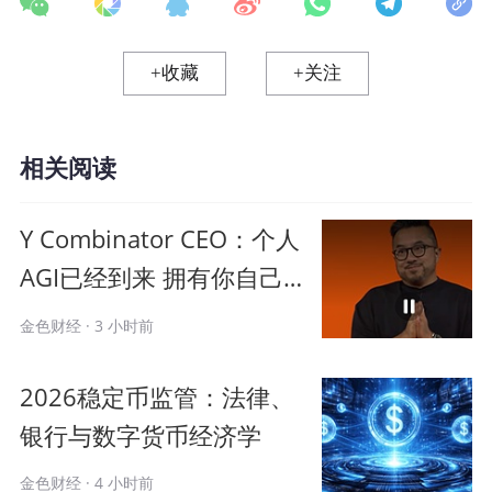
温，一般会迎来熊市。
+收藏
+关注
二、BTC市占率
根据TradingView数据，当前的BTC市占率
相关阅读
为60.60%。
Y Combinator CEO：个人
AGI已经到来 拥有你自己的
智能
金色财经 · 3 小时前
2026稳定币监管：法律、
银行与数字货币经济学
金色财经 · 4 小时前